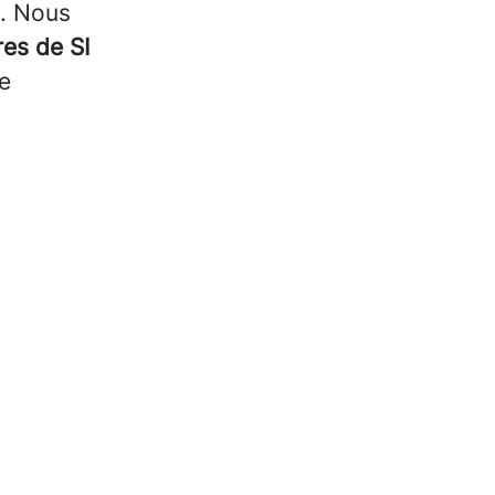
e. Nous
res de SI
e