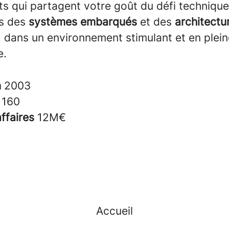
ts qui partagent votre goût du défi techniqu
s des
systèmes embarqués
et des
architectu
, dans un environnement stimulant et en plein
e.
n
2003
s
160
affaires
12M€
Accueil